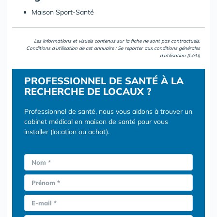
Maison Sport-Santé
Les informations et visuels contenus sur la fiche ne sont pas contractuels.
Conditions d'utilisation de cet annuaire : Se reporter aux
conditions générales
d'utilisation (CGU)
PROFESSIONNEL DE SANTÉ À LA
RECHERCHE DE LOCAUX ?
Professionnel de santé, nous vous aidons à trouver un
cabinet médical en maison de santé pour vous
installer (location ou achat).
Nom *
Prénom *
E-mail *