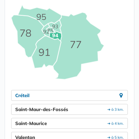
95
93
78
75
92
94
77
91
Créteil
Saint-Maur-des-Fossés
➔ à 3 km.
Saint-Maurice
➔ à 4 km.
Valenton
➔ à 5 km.