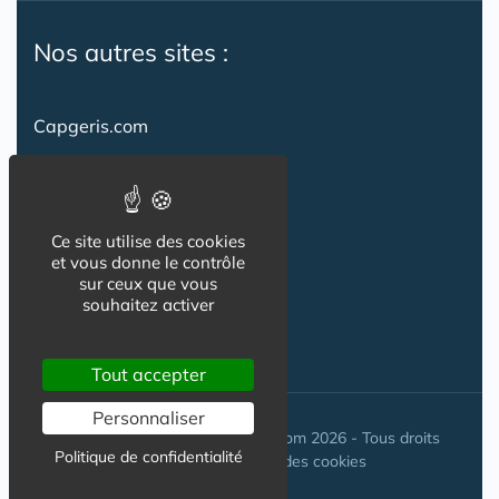
Nos autres sites :
Capgeris.com
CapResidencesSeniors.com
Emploi-formation-sante.com
Ce site utilise des cookies
Seniorissimmo.com
et vous donne le contrôle
sur ceux que vous
Creche-et-naissance.com
souhaitez activer
Co-Living & Co-Working
Tout accepter
Personnaliser
© Maisons-et-poles-de-sante.com 2026 - Tous droits
Politique de confidentialité
réservés. //
Gestion des cookies