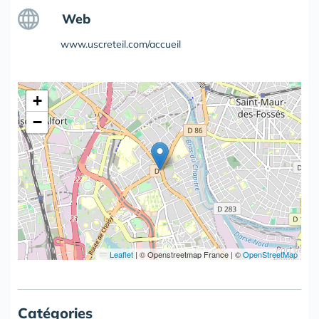
Web
www.uscreteil.com/accueil
+
−
Leaflet
|
© Openstreetmap France | ©
OpenStreetMap
Catégories