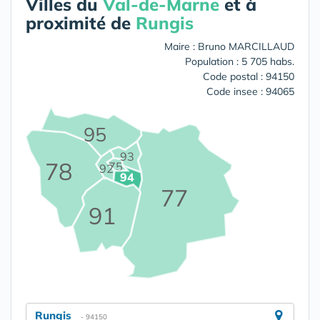
Villes du
Val-de-Marne
et à
proximité de
Rungis
Maire : Bruno MARCILLAUD
Population : 5 705 habs.
Code postal : 94150
Code insee : 94065
95
93
78
75
92
94
77
91
Rungis
- 94150