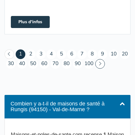
Plus d'infos
(courant)
1
2
3
4
5
6
7
8
9
10
20
30
40
50
60
70
80
90
100
Combien y a-t-il de maisons de santé à
Rungis (94150) - Val-de-Marne ?
Maisons-et-poles-de-sante.com recense
1
Maison