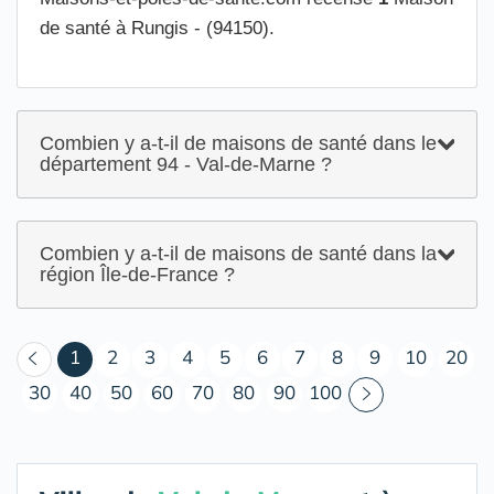
de santé à Rungis - (94150).
Combien y a-t-il de maisons de santé dans le
département 94 - Val-de-Marne ?
Combien y a-t-il de maisons de santé dans la
région Île-de-France ?
(courant)
1
2
3
4
5
6
7
8
9
10
20
30
40
50
60
70
80
90
100