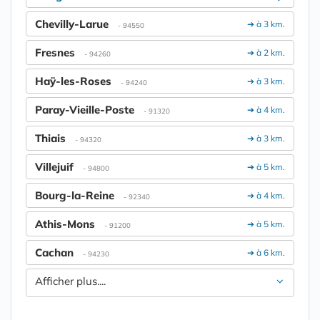
Chevilly-Larue
➔ à 3 km.
- 94550
Fresnes
➔ à 2 km.
- 94260
Haÿ-les-Roses
➔ à 3 km.
- 94240
Paray-Vieille-Poste
➔ à 4 km.
- 91320
Thiais
➔ à 3 km.
- 94320
Villejuif
➔ à 5 km.
- 94800
Bourg-la-Reine
➔ à 4 km.
- 92340
Athis-Mons
➔ à 5 km.
- 91200
Cachan
➔ à 6 km.
- 94230
Afficher plus....