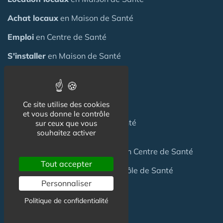
Achat locaux
en Maison de Santé
Emploi
en Centre de Santé
S'installer
en Maison de Santé
Créer
une Maison de Santé
Financer
une Maison de Santé
Ce site utilise des cookies
et vous donne le contrôle
Investir
dans une Maison de Santé
sur ceux que vous
souhaitez activer
Céder
une Maison
de Santé
ou un Centre de Santé
Tout accepter
Terrain
pour création Maison / Pôle de Santé
Personnaliser
Politique de confidentialité
FAQ