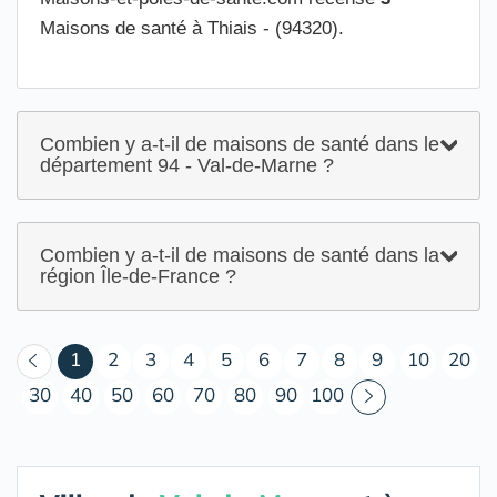
Maisons de santé à Thiais - (94320).
Combien y a-t-il de maisons de santé dans le
département 94 - Val-de-Marne ?
Combien y a-t-il de maisons de santé dans la
région Île-de-France ?
(courant)
1
2
3
4
5
6
7
8
9
10
20
30
40
50
60
70
80
90
100