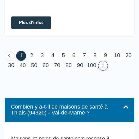
Plus d'infos
(courant)
1
2
3
4
5
6
7
8
9
10
20
30
40
50
60
70
80
90
100
Combien y a-t-il de maisons de santé à
Thiais (94320) - Val-de-Marne ?
Maisons-et-poles-de-sante.com recense
3