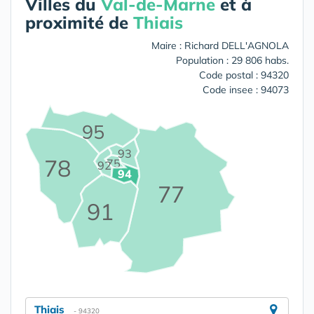
Villes du
Val-de-Marne
et à
proximité de
Thiais
Maire : Richard DELL'AGNOLA
Population : 29 806 habs.
Code postal : 94320
Code insee : 94073
95
93
78
75
92
94
77
91
Thiais
- 94320