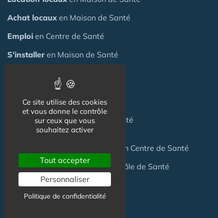
Achat locaux
en Maison de Santé
Emploi
en Centre de Santé
S'installer
en Maison de Santé
Créer
une Maison de Santé
Financer
une Maison de Santé
Ce site utilise des cookies
et vous donne le contrôle
Investir
dans une Maison de Santé
sur ceux que vous
souhaitez activer
Céder
une Maison
de Santé
ou un Centre de Santé
Tout accepter
Terrain
pour création Maison / Pôle de Santé
Personnaliser
Politique de confidentialité
FAQ