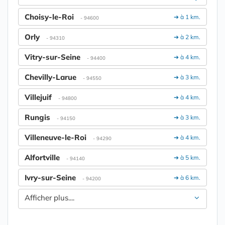
Choisy-le-Roi
➔ à 1 km.
- 94600
Orly
➔ à 2 km.
- 94310
Vitry-sur-Seine
➔ à 4 km.
- 94400
Chevilly-Larue
➔ à 3 km.
- 94550
Villejuif
➔ à 4 km.
- 94800
Rungis
➔ à 3 km.
- 94150
Villeneuve-le-Roi
➔ à 4 km.
- 94290
Alfortville
➔ à 5 km.
- 94140
Ivry-sur-Seine
➔ à 6 km.
- 94200
Afficher plus....