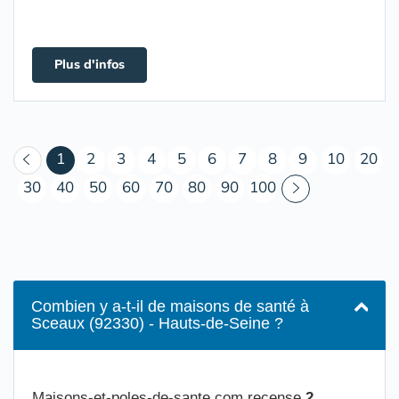
Plus d'infos
(courant)
1
2
3
4
5
6
7
8
9
10
20
30
40
50
60
70
80
90
100
Combien y a-t-il de maisons de santé à
Sceaux (92330) - Hauts-de-Seine ?
Maisons-et-poles-de-sante.com recense
2