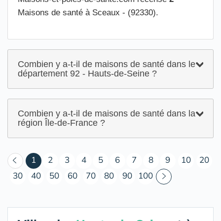
Maisons de santé à Sceaux - (92330).
Combien y a-t-il de maisons de santé dans le
département 92 - Hauts-de-Seine ?
Combien y a-t-il de maisons de santé dans la
région Île-de-France ?
(courant)
1
2
3
4
5
6
7
8
9
10
20
30
40
50
60
70
80
90
100