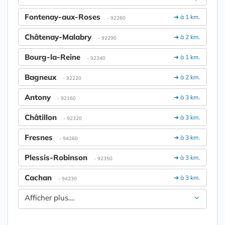
Fontenay-aux-Roses
➔ à 1 km.
- 92260
Châtenay-Malabry
➔ à 2 km.
- 92290
Bourg-la-Reine
➔ à 1 km.
- 92340
Bagneux
➔ à 2 km.
- 92220
Antony
➔ à 3 km.
- 92160
Châtillon
➔ à 3 km.
- 92320
Fresnes
➔ à 3 km.
- 94260
Plessis-Robinson
➔ à 3 km.
- 92350
Cachan
➔ à 3 km.
- 94230
Afficher plus....