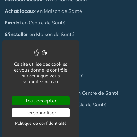
Achat locaux
en Maison de Santé
Emploi
en Centre de Santé
S'installer
en Maison de Santé
Créer
une Maison de Santé
Financer
une Maison de Santé
Ce site utilise des cookies
et vous donne le contrôle
Investir
dans une Maison de Santé
sur ceux que vous
souhaitez activer
Céder
une Maison
de Santé
ou un Centre de Santé
Tout accepter
Terrain
pour création Maison / Pôle de Santé
Personnaliser
Politique de confidentialité
FAQ