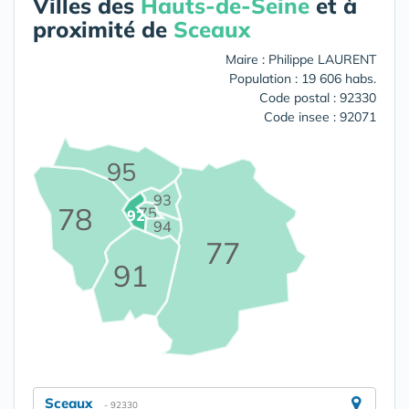
Villes des
Hauts-de-Seine
et à
proximité de
Sceaux
Maire : Philippe LAURENT
Population : 19 606 habs.
Code postal : 92330
Code insee : 92071
95
93
78
75
92
94
77
91
Sceaux
- 92330