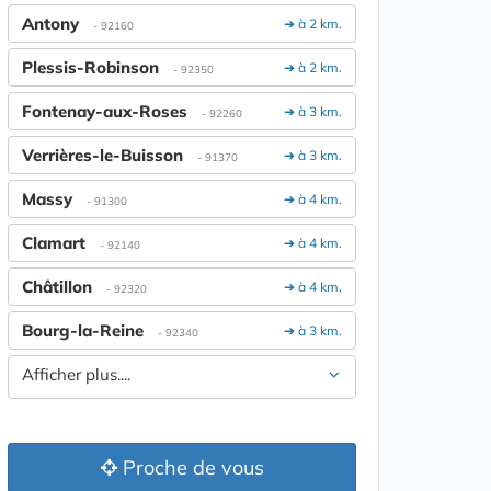
Antony
➔ à 2 km.
- 92160
Plessis-Robinson
➔ à 2 km.
- 92350
Fontenay-aux-Roses
➔ à 3 km.
- 92260
Verrières-le-Buisson
➔ à 3 km.
- 91370
Massy
➔ à 4 km.
- 91300
Clamart
➔ à 4 km.
- 92140
Châtillon
➔ à 4 km.
- 92320
Bourg-la-Reine
➔ à 3 km.
- 92340
Afficher plus....
Proche de vous