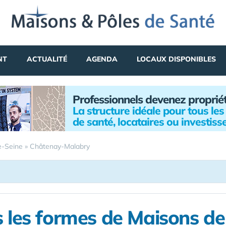
NT
ACTUALITÉ
AGENDA
LOCAUX DISPONIBLES
Professionnels devenez proprié
La structure idéale pour tous les
de santé, locataires ou investiss
e-Seine
»
Châtenay-Malabry
 les formes de Maisons d