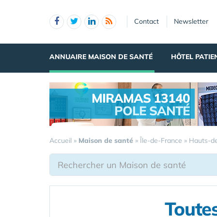
Panneau de gestion des cookies
Contact
Newsletter
ANNUAIRE MAISON DE SANTÉ
HÔTEL PATIE
MIRAMAS 13140
POLE SANTÉ
.
Accueil
»
Maison de santé
»
Île-de-France
»
Hauts-d
Toutes