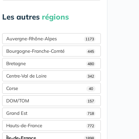
Les autres
régions
Auvergne-Rhône-Alpes
1173
Bourgogne-Franche-Comté
445
Bretagne
480
Centre-Val de Loire
342
Corse
40
DOM/TOM
157
Grand Est
718
Hauts-de-France
772
Île-de-France
1898