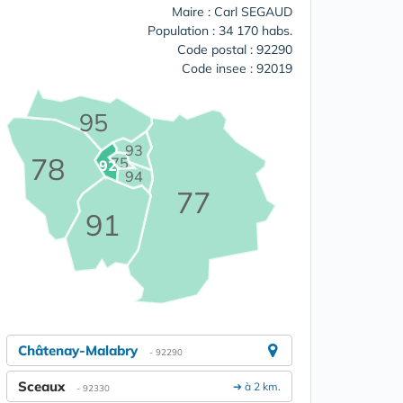
Maire : Carl SEGAUD
Population : 34 170 habs.
Code postal : 92290
Code insee : 92019
95
93
78
75
92
94
77
91
Châtenay-Malabry
- 92290
Sceaux
➔ à 2 km.
- 92330