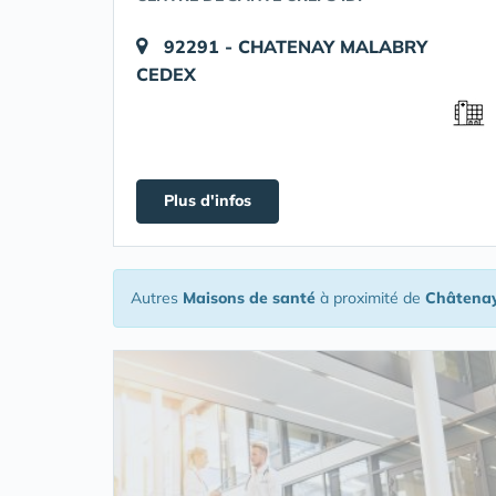
92291 - CHATENAY MALABRY
CEDEX
Plus d'infos
Autres
Maisons de santé
à proximité de
Châtena