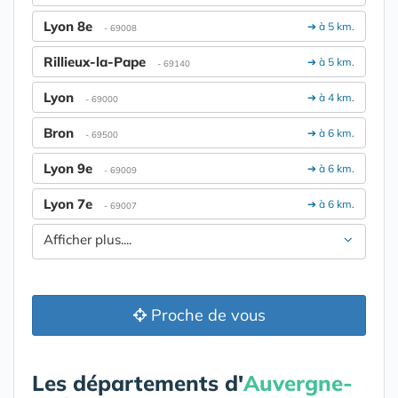
Lyon 8e
➔ à 5 km.
- 69008
Rillieux-la-Pape
➔ à 5 km.
- 69140
Lyon
➔ à 4 km.
- 69000
Bron
➔ à 6 km.
- 69500
Lyon 9e
➔ à 6 km.
- 69009
Lyon 7e
➔ à 6 km.
- 69007
Afficher plus....
Proche de vous
Les départements d'
Auvergne-