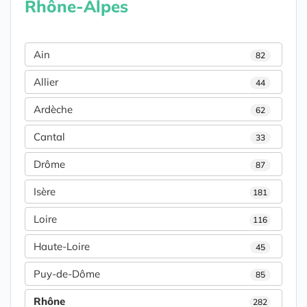
Rhône-Alpes
Ain
82
Allier
44
Ardèche
62
Cantal
33
Drôme
87
Isère
181
Loire
116
Haute-Loire
45
Puy-de-Dôme
85
Rhône
282