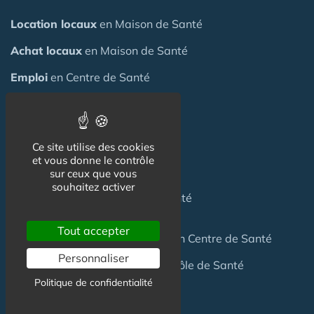
Location locaux
en Maison de Santé
Achat locaux
en Maison de Santé
Emploi
en Centre de Santé
S'installer
en Maison de Santé
Créer
une Maison de Santé
Ce site utilise des cookies
et vous donne le contrôle
Financer
une Maison de Santé
sur ceux que vous
souhaitez activer
Investir
dans une Maison de Santé
Tout accepter
Céder
une Maison
de Santé
ou un Centre de Santé
Personnaliser
Terrain
pour création Maison / Pôle de Santé
Politique de confidentialité