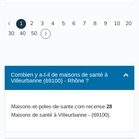
(courant)
1
2
3
4
5
6
7
8
9
10
20
30
40
50
Combien y a-t-il de maisons de santé à
Villeurbanne (69100) - Rhône ?
Maisons-et-poles-de-sante.com recense
28
Maisons de santé à Villeurbanne - (69100).