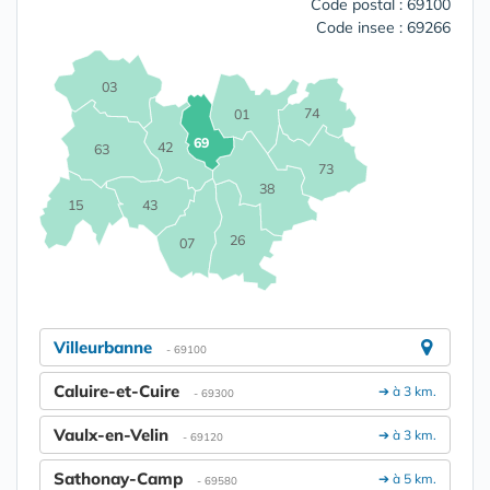
Code postal : 69100
Code insee : 69266
03
74
01
69
42
63
73
38
15
43
26
07
Villeurbanne
- 69100
Caluire-et-Cuire
➔ à 3 km.
- 69300
Vaulx-en-Velin
➔ à 3 km.
- 69120
Sathonay-Camp
➔ à 5 km.
- 69580