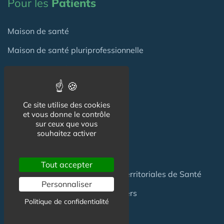
Pour les
Patients
Maison de santé
Maison de santé pluriprofessionnelle
Centre de Santé
Pôle de Santé
Ce site utilise des cookies
et vous donne le contrôle
Maison sport-santé
sur ceux que vous
souhaitez activer
Maison de naissance
Centre de Soins et de Prévention
Tout accepter
Communauté Professionnelles Territoriales de Santé
Personnaliser
Hotel Patient & Hôtels Hospitaliers
Politique de confidentialité