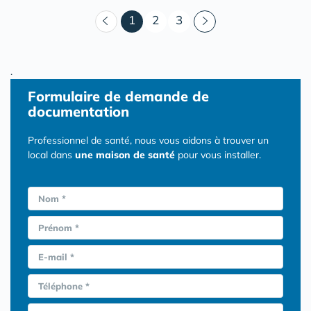
(courant)
1
2
3
.
Formulaire
de demande de
documentation
Professionnel de santé, nous vous aidons à trouver un
local dans
une maison de santé
pour vous installer.
Nom *
Prénom *
E-mail *
Téléphone *