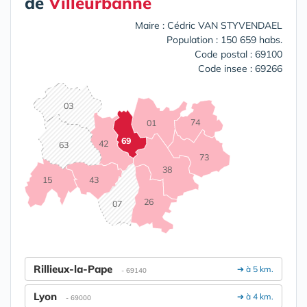
de
Villeurbanne
Maire : Cédric VAN STYVENDAEL
Population : 150 659 habs.
Code postal : 69100
Code insee : 69266
03
74
01
69
42
63
73
38
15
43
26
07
Rillieux-la-Pape
➔ à 5 km.
- 69140
Lyon
➔ à 4 km.
- 69000