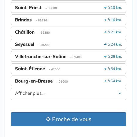
Saint-Priest
➔ à 10 km.
- 69800
Brindas
➔ à 16 km.
- 69126
Châtillon
➔ à 21 km.
- 69380
Seyssuel
➔ à 24 km.
- 38200
Villefranche-sur-Saône
➔ à 26 km.
- 69400
Saint-Étienne
➔ à 54 km.
- 42000
Bourg-en-Bresse
➔ à 54 km.
- 01000
Afficher plus....
Proche de vous