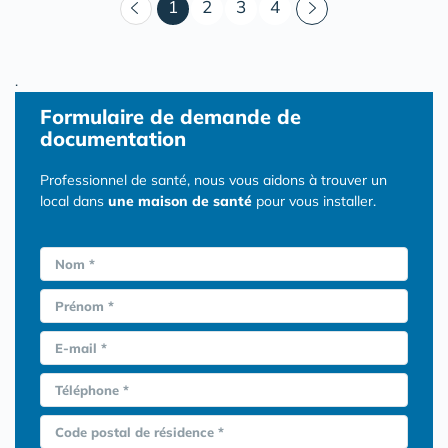
(courant)
1
2
3
4
.
Formulaire
de demande de
documentation
Professionnel de santé, nous vous aidons à trouver un
local dans
une maison de santé
pour vous installer.
Nom *
Prénom *
E-mail *
Téléphone *
Code postal de résidence *