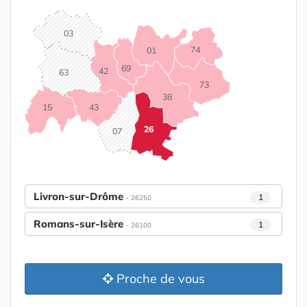
03
74
01
69
42
63
73
38
15
43
26
07
Livron-sur-Drôme
1
- 26250
Romans-sur-Isère
1
- 26100
Proche de vous