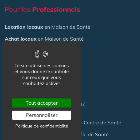
Pour les
Professionnels
Location locaux
en Maison de Santé
Achat locaux
en Maison de Santé
Emploi
en Centre de Santé
S'installer
en Maison de Santé
Ce site utilise des cookies
et vous donne le contrôle
sur ceux que vous
Créer
une Maison de Santé
souhaitez activer
Financer
une Maison de Santé
Tout accepter
Investir
dans une Maison de Santé
Personnaliser
Céder
une Maison
de Santé
ou un Centre de Santé
Politique de confidentialité
Terrain
pour création Maison / Pôle de Santé