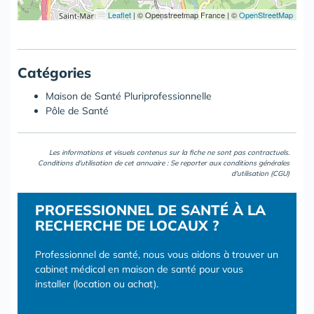
Leaflet
|
© Openstreetmap France | ©
OpenStreetMap
Catégories
Maison de Santé Pluriprofessionnelle
Pôle de Santé
Les informations et visuels contenus sur la fiche ne sont pas contractuels.
Conditions d'utilisation de cet annuaire : Se reporter aux
conditions générales
d'utilisation (CGU)
PROFESSIONNEL DE SANTÉ À LA
RECHERCHE DE LOCAUX ?
Professionnel de santé, nous vous aidons à trouver un
cabinet médical en maison de santé pour vous
installer (location ou achat).