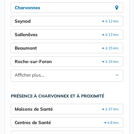
Charvonnex
Seynod
➔ à 12 km.
Sallenôves
➔ à 13 km.
Beaumont
➔ à 15 km.
Roche-sur-Foron
➔ à 15 km.
Afficher plus....
PRÉSENCE À CHARVONNEX ET À PROXIMITÉ
Maisons de Santé
➔ à 37 km.
Centres de Santé
➔ à 8 km.