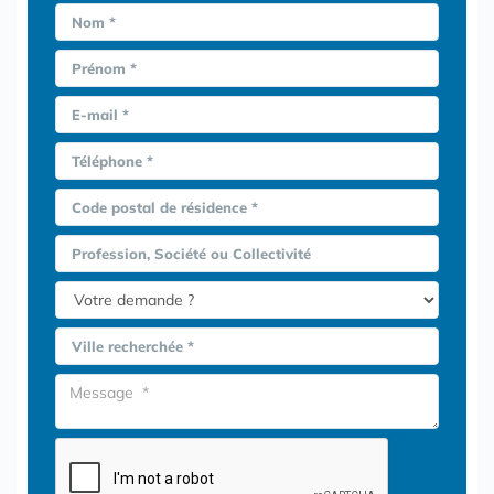
Nom *
Prénom *
E-mail *
Téléphone *
Code postal de résidence *
Profession, Société ou Collectivité
Ville recherchée *