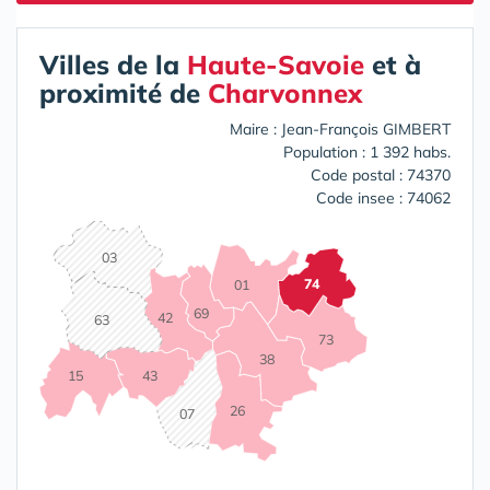
Villes de la
Haute-Savoie
et à
proximité de
Charvonnex
Maire : Jean-François GIMBERT
Population : 1 392 habs.
Code postal : 74370
Code insee : 74062
03
74
01
69
42
63
73
38
15
43
26
07