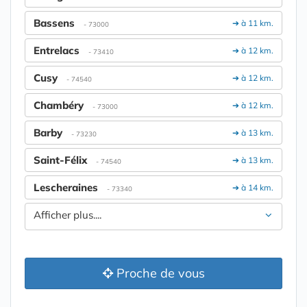
Bassens
➔ à 11 km.
- 73000
Entrelacs
➔ à 12 km.
- 73410
Cusy
➔ à 12 km.
- 74540
Chambéry
➔ à 12 km.
- 73000
Barby
➔ à 13 km.
- 73230
Saint-Félix
➔ à 13 km.
- 74540
Lescheraines
➔ à 14 km.
- 73340
Afficher plus....
Proche de vous