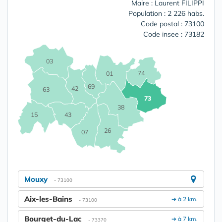
Maire : Laurent FILIPPI
Population : 2 226 habs.
Code postal : 73100
Code insee : 73182
03
74
01
69
42
63
73
38
15
43
26
07
Mouxy
- 73100
Aix-les-Bains
➔ à 2 km.
- 73100
Bourget-du-Lac
➔ à 7 km.
- 73370