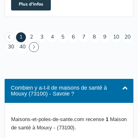
Plus d'infos
(courant)
1
2
3
4
5
6
7
8
9
10
20
30
40
Combien y a-t-il de maisons de santé à
Mouxy (73100) - Savoie ?
Maisons-et-poles-de-sante.com recense
1
Maison
de santé à Mouxy - (73100).