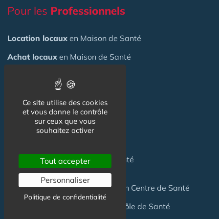
Pour les
Professionnels
Location locaux
en Maison de Santé
Achat locaux
en Maison de Santé
Emploi
en Centre de Santé
S'installer
en Maison de Santé
Ce site utilise des cookies
et vous donne le contrôle
sur ceux que vous
Créer
une Maison de Santé
souhaitez activer
Financer
une Maison de Santé
Investir
dans une Maison de Santé
Tout accepter
Personnaliser
Céder
une Maison
de Santé
ou un Centre de Santé
Politique de confidentialité
Terrain
pour création Maison / Pôle de Santé