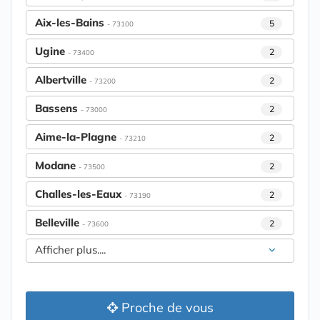
Aix-les-Bains
5
- 73100
Ugine
2
- 73400
Albertville
2
- 73200
Bassens
2
- 73000
Aime-la-Plagne
2
- 73210
Modane
2
- 73500
Challes-les-Eaux
2
- 73190
Belleville
2
- 73600
Afficher plus....
Proche de vous