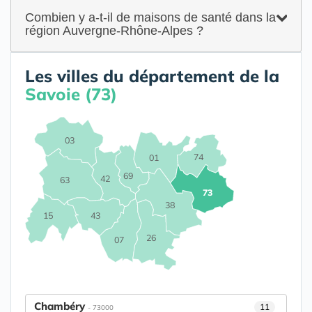
Combien y a-t-il de maisons de santé dans la
région Auvergne-Rhône-Alpes ?
Les villes du département de la
Savoie (73)
03
74
01
69
42
63
73
38
15
43
26
07
Chambéry
11
- 73000