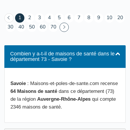
(courant)
1
2
3
4
5
6
7
8
9
10
20
30
40
50
60
70
Combien y a-t-il de maisons de santé dans le
département 73 - Savoie ?
Savoie
: Maisons-et-poles-de-sante.com recense
64 Maisons de santé
dans ce département (73)
de la région
Auvergne-Rhône-Alpes
qui compte
2346 maisons de santé.