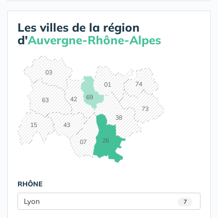
Les villes de la région
d'
Auvergne-Rhône-Alpes
03
74
01
69
42
63
73
38
15
43
26
07
RHÔNE
Lyon
7