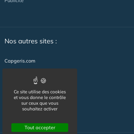
Publicité
Nos autres sites :
Capgeris.com
CapResidencesSeniors.com
Emploi-formation-sante.com
Ce site utilise des cookies
Seniorissimmo.com
et vous donne le contrôle
sur ceux que vous
Creche-et-naissance.com
souhaitez activer
Co-Living & Co-Working
Tout accepter