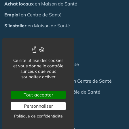
Achat locaux
en Maison de Santé
Emploi
en Centre de Santé
S'installer
en Maison de Santé
Créer
une Maison de Santé
Financer
une Maison de Santé
Ce site utilise des cookies
Investir
dans une Maison de Santé
et vous donne le contrôle
sur ceux que vous
souhaitez activer
Céder
une Maison
de Santé
ou un Centre de Santé
Terrain
pour création Maison / Pôle de Santé
Tout accepter
Personnaliser
FAQ
Politique de confidentialité