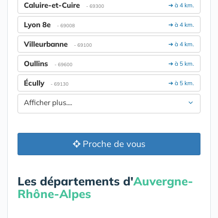
Caluire-et-Cuire
➔ à 4 km.
- 69300
Lyon 8e
➔ à 4 km.
- 69008
Villeurbanne
➔ à 4 km.
- 69100
Oullins
➔ à 5 km.
- 69600
Écully
➔ à 5 km.
- 69130
Afficher plus....
Proche de vous
Les départements d'
Auvergne-
Rhône-Alpes