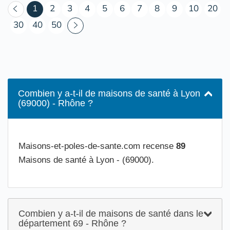
(courant)
1
2
3
4
5
6
7
8
9
10
20
30
40
50
Combien y a-t-il de maisons de santé à Lyon
(69000) - Rhône ?
Maisons-et-poles-de-sante.com recense
89
Maisons de santé à Lyon - (69000).
Combien y a-t-il de maisons de santé dans le
département 69 - Rhône ?