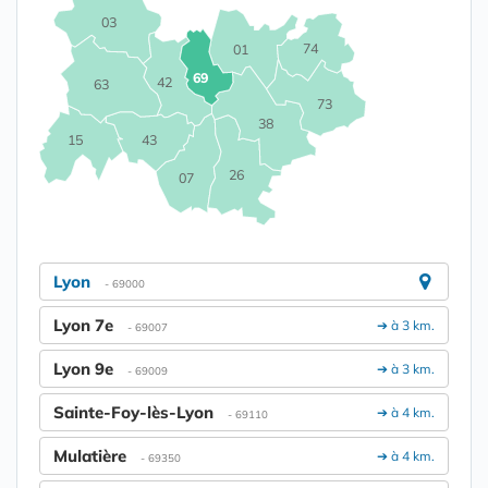
03
74
01
69
42
63
73
38
15
43
26
07
Lyon
- 69000
Lyon 7e
➔ à 3 km.
- 69007
Lyon 9e
➔ à 3 km.
- 69009
Sainte-Foy-lès-Lyon
➔ à 4 km.
- 69110
Mulatière
➔ à 4 km.
- 69350