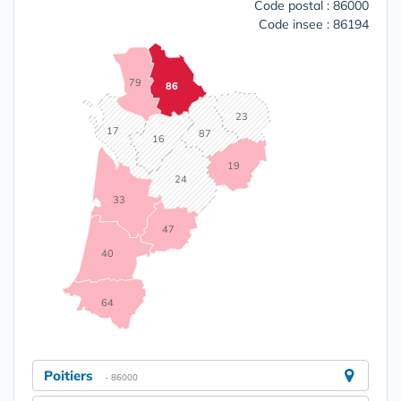
Code postal : 86000
Code insee : 86194
79
86
23
17
87
16
19
24
33
47
40
64
Poitiers
- 86000