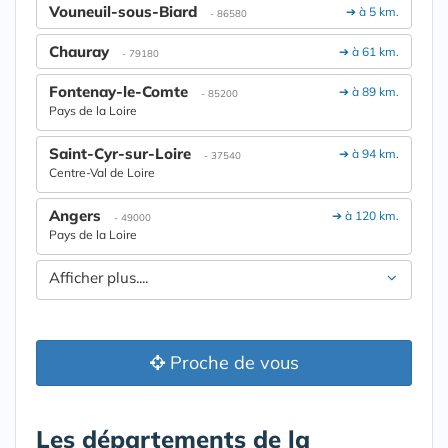
Vouneuil-sous-Biard
➔ à 5 km.
- 86580
Chauray
➔ à 61 km.
- 79180
Fontenay-le-Comte
➔ à 89 km.
- 85200
Pays de la Loire
Saint-Cyr-sur-Loire
➔ à 94 km.
- 37540
Centre-Val de Loire
Angers
➔ à 120 km.
- 49000
Pays de la Loire
Afficher plus....
Proche de vous
Les départements de la