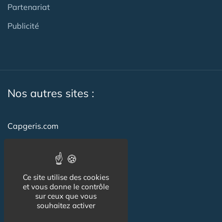
Partenariat
Publicité
Nos autres sites :
Capgeris.com
CapResidencesSeniors.com
Emploi-formation-sante.com
Ce site utilise des cookies
Seniorissimmo.com
et vous donne le contrôle
sur ceux que vous
Creche-et-naissance.com
souhaitez activer
Co-Living & Co-Working