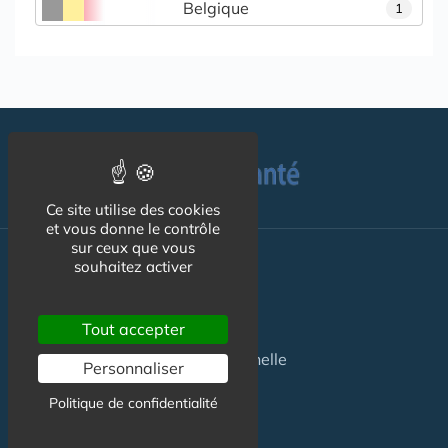
Belgique
1
Ce site utilise des cookies
et vous donne le contrôle
sur ceux que vous
Pour les
Patients
souhaitez activer
Maison de santé
Tout accepter
Maison de santé pluriprofessionnelle
Personnaliser
Centre de Santé
Politique de confidentialité
Pôle de Santé