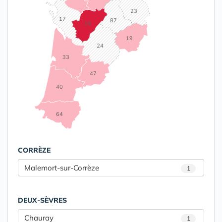
23
17
87
16
19
24
33
47
40
64
CORRÈZE
Malemort-sur-Corrèze
1
DEUX-SÈVRES
Chauray
1