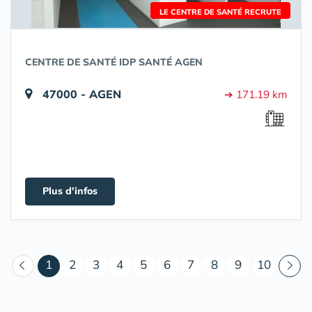
LE CENTRE DE SANTÉ RECRUTE
CENTRE DE SANTÉ IDP SANTÉ AGEN
47000 - AGEN
➔ 171.19 km
Plus d'infos
(courant)
1
2
3
4
5
6
7
8
9
10