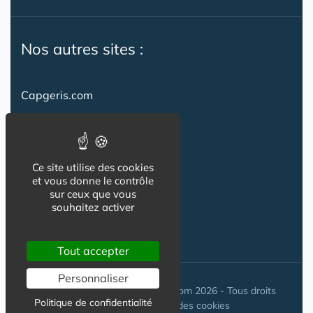
Nos autres sites :
Capgeris.com
CapResidencesSeniors.com
Emploi-formation-sante.com
Ce site utilise des cookies
Seniorissimmo.com
et vous donne le contrôle
sur ceux que vous
Creche-et-naissance.com
souhaitez activer
Co-Living & Co-Working
Tout accepter
Personnaliser
© Maisons-et-poles-de-sante.com 2026 - Tous droits
Politique de confidentialité
réservés. //
Gestion des cookies