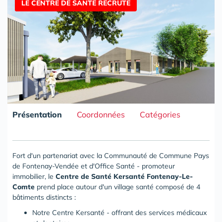
Lots à Vendre & à Louer
LE CENTRE DE SANTE RECRUTE
Présentation
Coordonnées
Catégories
Fort d'un partenariat avec la Communauté de Commune Pays
de Fontenay-Vendée et d'Office Santé - promoteur
immobilier, le
Centre de Santé Kersanté Fontenay-Le-
Comte
prend place autour d'un village santé composé de 4
bâtiments distincts :
Notre Centre Kersanté - offrant des services médicaux