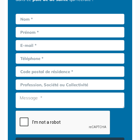
Nom *
Prénom *
E-mail *
Téléphone *
Code postal de résidence *
Profession, Société ou Collectivité