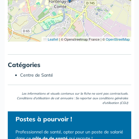
Leaflet
|
© Openstreetmap France | ©
OpenStreetMap
Catégories
Centre de Santé
Les informations et visuels contenus sur la fiche ne sont pas contractuels.
Conditions d'utilisation de cet annuaire : Se reporter aux
conditions générales
d'utilisation (CGU)
Postes
à pourvoir !
Professionnel de santé, opter pour un poste de salarié
dans ce
pôle de de santé
qui recrute !