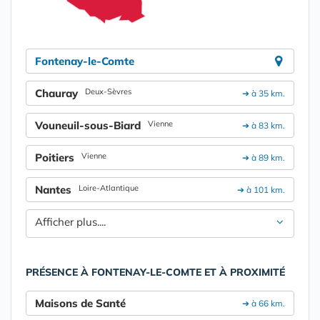
Fontenay-le-Comte
Chauray
Deux-Sèvres
➔ à 35 km.
Vouneuil-sous-Biard
Vienne
➔ à 83 km.
Poitiers
Vienne
➔ à 89 km.
Nantes
Loire-Atlantique
➔ à 101 km.
Afficher plus....
PRÉSENCE À FONTENAY-LE-COMTE ET À PROXIMITÉ
Maisons de Santé
➔ à 66 km.