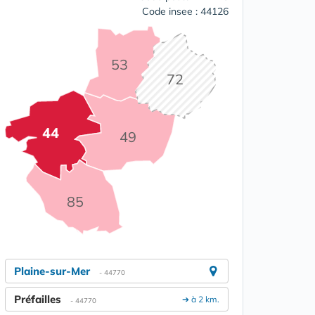
Code insee : 44126
53
72
44
49
85
Plaine-sur-Mer
- 44770
Préfailles
➔ à 2 km.
- 44770