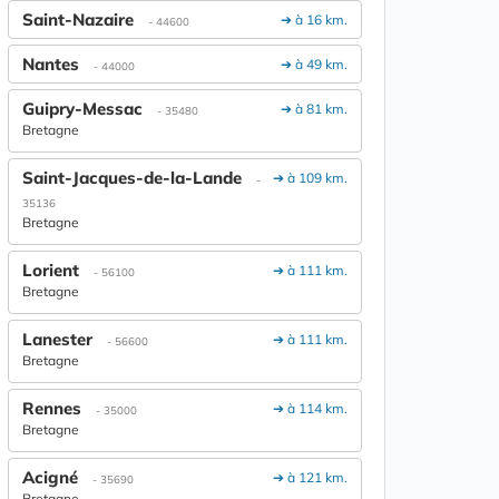
Saint-Nazaire
➔ à 16 km.
- 44600
Nantes
➔ à 49 km.
- 44000
Guipry-Messac
➔ à 81 km.
- 35480
Bretagne
Saint-Jacques-de-la-Lande
➔ à 109 km.
-
35136
Bretagne
Lorient
➔ à 111 km.
- 56100
Bretagne
Lanester
➔ à 111 km.
- 56600
Bretagne
Rennes
➔ à 114 km.
- 35000
Bretagne
Acigné
➔ à 121 km.
- 35690
Bretagne