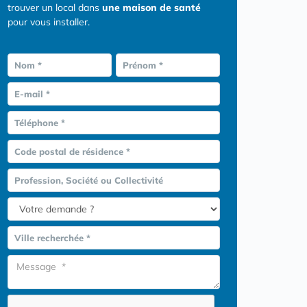
trouver un local dans
une maison de santé
pour vous installer.
Nom *
Prénom *
E-mail *
Téléphone *
Code postal de résidence *
Profession, Société ou Collectivité
Ville recherchée *