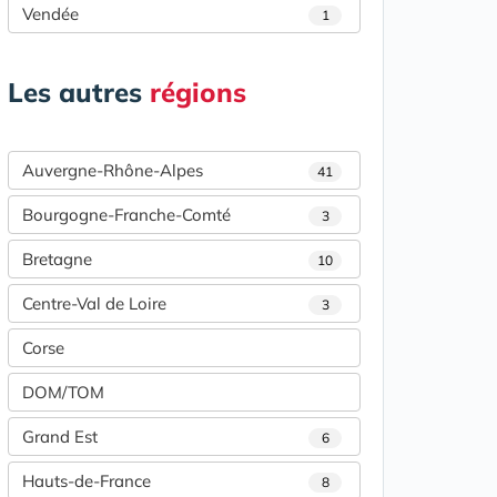
Vendée
1
Les autres
régions
Auvergne-Rhône-Alpes
41
Bourgogne-Franche-Comté
3
Bretagne
10
Centre-Val de Loire
3
Corse
DOM/TOM
Grand Est
6
Hauts-de-France
8