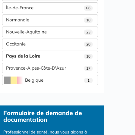
Île-de-France
86
Normandie
10
Nouvelle-Aquitaine
23
Occitanie
20
Pays de la Loire
10
Provence-Alpes-Côte-D'Azur
17
Belgique
1
Formulaire
de demande de
documentation
Professionnel de santé, nous vous aidons à