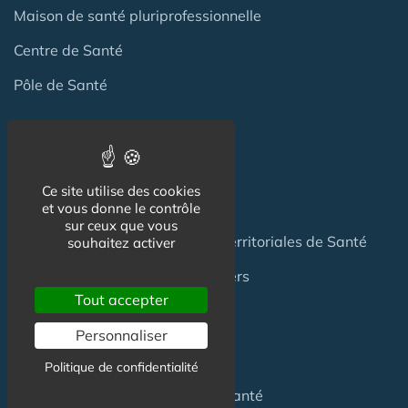
Maison de santé pluriprofessionnelle
Centre de Santé
Pôle de Santé
Maison sport-santé
Maison de naissance
Ce site utilise des cookies
Centre de Soins et de Prévention
et vous donne le contrôle
sur ceux que vous
Communauté Professionnelles Territoriales de Santé
souhaitez activer
Hotel Patient & Hôtels Hospitaliers
Tout accepter
Personnaliser
Pour les
Professionnels
Politique de confidentialité
Location locaux
en Maison de Santé