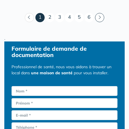
(courant)
1
2
3
4
5
6
.
Formulaire
de demande de
documentation
Professionnel de santé, nous vous aidons à trouver un
local dans
une maison de santé
pour vous installer.
Nom *
Prénom *
E-mail *
Téléphone *