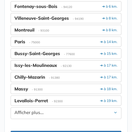
Fontenay-sous-Bois
➔ à 6 km.
- 94120
Villeneuve-Saint-Georges
➔ à 8 km.
- 94190
Montreuil
➔ à 8 km.
- 93100
Paris
➔ à 14 km.
- 75000
Bussy-Saint-Georges
➔ à 15 km.
- 77600
Issy-les-Moulineaux
➔ à 17 km.
- 92130
Chilly-Mazarin
➔ à 17 km.
- 91380
Massy
➔ à 18 km.
- 91300
Levallois-Perret
➔ à 19 km.
- 92300
Afficher plus....