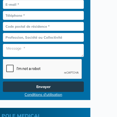
E-mail *
Téléphone *
Code postal de résidence *
Profession, Société ou Collectivité
Envoyer
Conditions d'utilisation
POLE MEDICAL