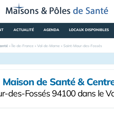
NT
ACTUALITÉ
AGENDA
LOCAUX DISPONIBLES
Santé
»
Île-de-France
»
Val-de-Marne
»
Saint-Maur-des-Fossés
 Maison de Santé & Centr
ur-des-Fossés 94100 dans le V