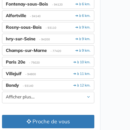
Fontenay-sous-Bois
➔ à 6 km.
- 94120
Alfortville
➔ à 6 km.
- 94140
Rosny-sous-Bois
➔ à 9 km.
- 93110
Ivry-sur-Seine
➔ à 9 km.
- 94200
Champs-sur-Marne
➔ à 9 km.
- 77420
Paris 20e
➔ à 10 km.
- 75020
Villejuif
➔ à 11 km.
- 94800
Bondy
➔ à 12 km.
- 93140
Afficher plus....
Proche de vous