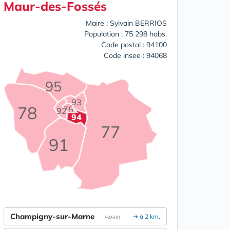
Maur-des-Fossés
Maire : Sylvain BERRIOS
Population : 75 298 habs.
Code postal : 94100
Code insee : 94068
95
93
78
75
92
94
77
91
Champigny-sur-Marne
➔ à 2 km.
- 94500