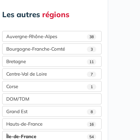
Les autres
régions
Auvergne-Rhône-Alpes
38
Bourgogne-Franche-Comté
3
Bretagne
11
Centre-Val de Loire
7
Corse
1
DOM/TOM
Grand Est
8
Hauts-de-France
16
Île-de-France
54