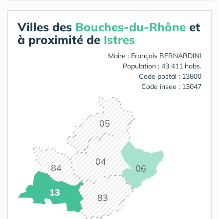
Villes des
Bouches-du-Rhône
et
à proximité de
Istres
Maire : François BERNARDINI
Population : 43 411 habs.
Code postal : 13800
Code insee : 13047
05
04
84
06
13
83