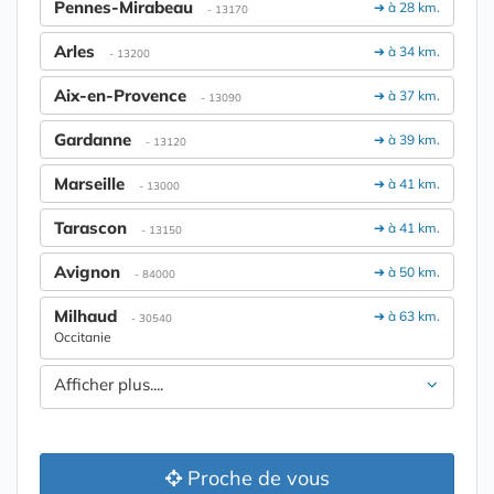
Pennes-Mirabeau
➔ à 28 km.
- 13170
Arles
➔ à 34 km.
- 13200
Aix-en-Provence
➔ à 37 km.
- 13090
Gardanne
➔ à 39 km.
- 13120
Marseille
➔ à 41 km.
- 13000
Tarascon
➔ à 41 km.
- 13150
Avignon
➔ à 50 km.
- 84000
Milhaud
➔ à 63 km.
- 30540
Occitanie
Afficher plus....
Proche de vous