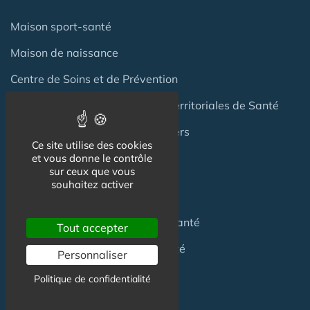
Maison sport-santé
Maison de naissance
Centre de Soins et de Prévention
Communauté Professionnelles Territoriales de Santé
Hotel Patient & Hôtels Hospitaliers
Ce site utilise des cookies
et vous donne le contrôle
sur ceux que vous
Pour les
Professionnels
souhaitez activer
Location locaux
en Maison de Santé
Tout accepter
Achat locaux
en Maison de Santé
Personnaliser
Emploi
en Centre de Santé
Politique de confidentialité
S'installer
en Maison de Santé