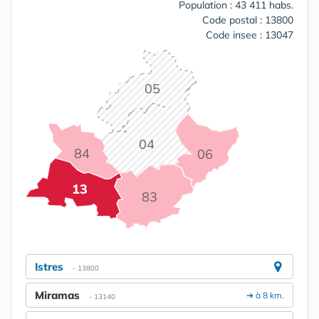
Population : 43 411 habs.
Code postal : 13800
Code insee : 13047
05
04
84
06
13
83
Istres
- 13800
Miramas
➔ à 8 km.
- 13140