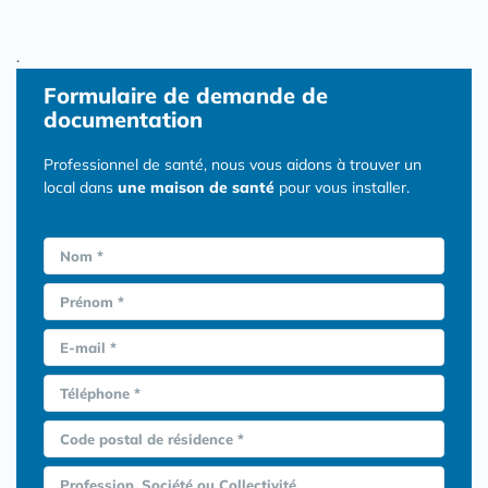
.
Formulaire
de demande de
documentation
Professionnel de santé, nous vous aidons à trouver un
local dans
une maison de santé
pour vous installer.
Nom *
Prénom *
E-mail *
Téléphone *
Code postal de résidence *
Profession, Société ou Collectivité