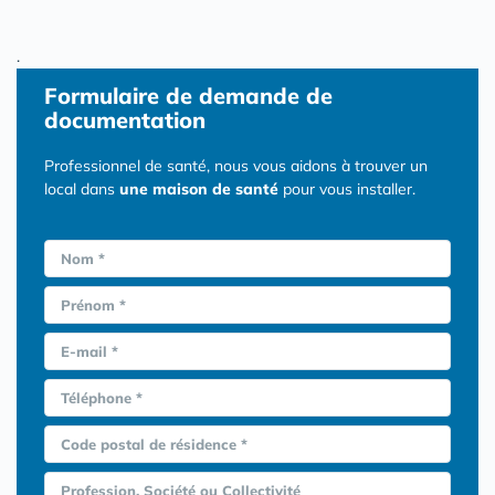
.
Formulaire
de demande de
documentation
Professionnel de santé, nous vous aidons à trouver un
local dans
une maison de santé
pour vous installer.
Nom *
Prénom *
E-mail *
Téléphone *
Code postal de résidence *
Profession, Société ou Collectivité