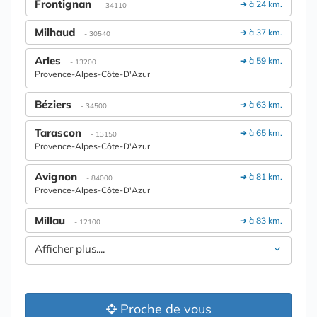
Frontignan
➔ à 24 km.
- 34110
Milhaud
➔ à 37 km.
- 30540
Arles
➔ à 59 km.
- 13200
Provence-Alpes-Côte-D'Azur
Béziers
➔ à 63 km.
- 34500
Tarascon
➔ à 65 km.
- 13150
Provence-Alpes-Côte-D'Azur
Avignon
➔ à 81 km.
- 84000
Provence-Alpes-Côte-D'Azur
Millau
➔ à 83 km.
- 12100
Afficher plus....
Proche de vous