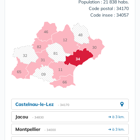
Population : 21 838 habs.
Code postal : 34170
Code insee : 34057
46
48
12
82
30
81
32
34
31
11
65
09
66
Castelnau-le-Lez
- 34170
Jacou
➔ à 3 km.
- 34830
Montpellier
➔ à 3 km.
- 34000