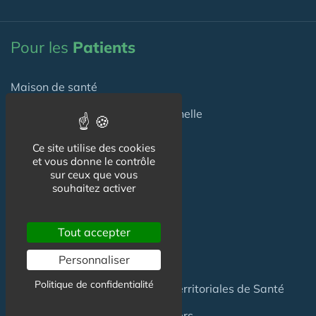
Pour les
Patients
Maison de santé
Maison de santé pluriprofessionnelle
Centre de Santé
Ce site utilise des cookies
et vous donne le contrôle
Pôle de Santé
sur ceux que vous
souhaitez activer
Maison sport-santé
Tout accepter
Maison de naissance
Personnaliser
Centre de Soins et de Prévention
Politique de confidentialité
Communauté Professionnelles Territoriales de Santé
Hotel Patient & Hôtels Hospitaliers