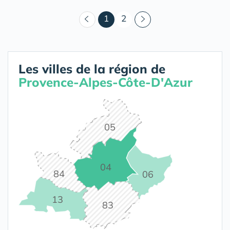
(courant)
1
2
Les villes de la région de
Provence-Alpes-Côte-D'Azur
05
04
84
06
13
83