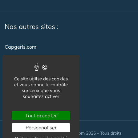
Nos autres sites :
Capgeris.com
CapResidencesSeniors.com
Emploi-formation-sante.com
Ce site utilise des cookies
Seniorissimmo.com
et vous donne le contrôle
sur ceux que vous
Creche-et-naissance.com
souhaitez activer
Co-Living & Co-Working
Tout accepter
Personnaliser
© Maisons-et-poles-de-sante.com 2026 - Tous droits