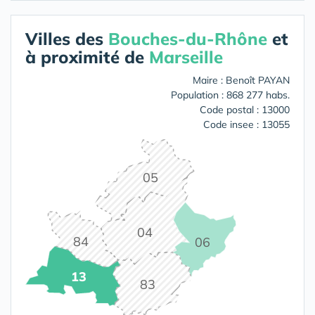
Villes des
Bouches-du-Rhône
et
à proximité de
Marseille
Maire : Benoît PAYAN
Population : 868 277 habs.
Code postal : 13000
Code insee : 13055
05
04
84
06
13
83