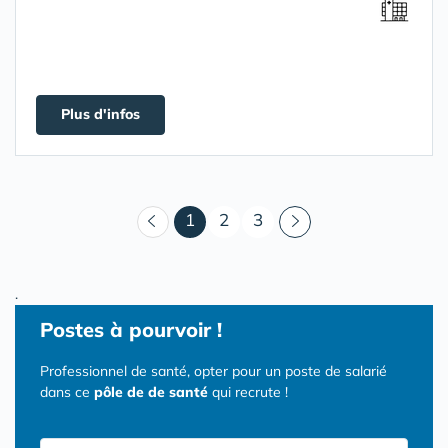
Plus d'infos
(courant)
1
2
3
.
Postes
à pourvoir !
Professionnel de santé, opter pour un poste de salarié
dans ce
pôle de de santé
qui recrute !