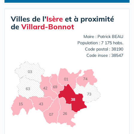
Villes de l'
Isère
et à proximité
de
Villard-Bonnot
Maire : Patrick BEAU
Population : 7 175 habs.
Code postal : 38190
Code insee : 38547
03
74
01
69
42
63
73
38
15
43
26
07