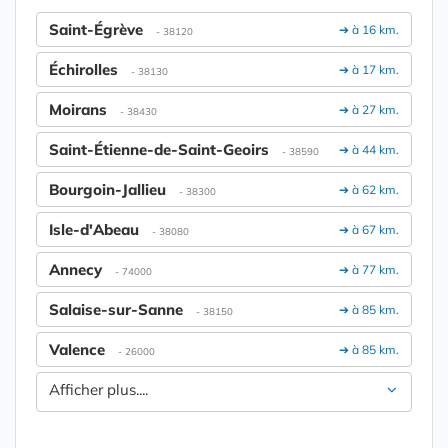
Saint-Égrève
➔ à 16 km.
- 38120
Échirolles
➔ à 17 km.
- 38130
Moirans
➔ à 27 km.
- 38430
Saint-Étienne-de-Saint-Geoirs
➔ à 44 km.
- 38590
Bourgoin-Jallieu
➔ à 62 km.
- 38300
Isle-d'Abeau
➔ à 67 km.
- 38080
Annecy
➔ à 77 km.
- 74000
Salaise-sur-Sanne
➔ à 85 km.
- 38150
Valence
➔ à 85 km.
- 26000
Afficher plus....