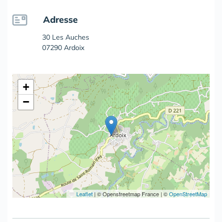
Adresse
30 Les Auches
07290 Ardoix
+
−
Leaflet
|
© Openstreetmap France | ©
OpenStreetMap