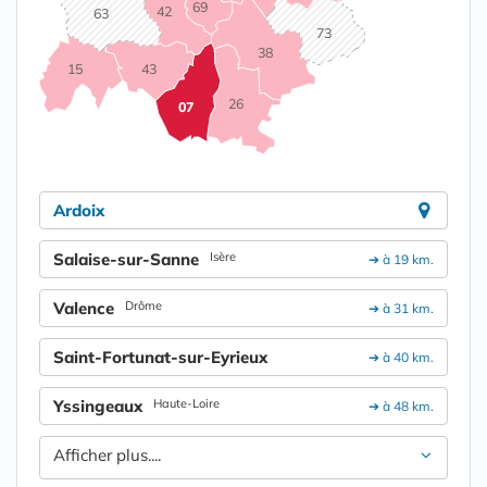
69
42
63
73
38
15
43
26
07
Ardoix
Salaise-sur-Sanne
Isère
➔ à 19 km.
Valence
Drôme
➔ à 31 km.
Saint-Fortunat-sur-Eyrieux
➔ à 40 km.
Yssingeaux
Haute-Loire
➔ à 48 km.
Afficher plus....