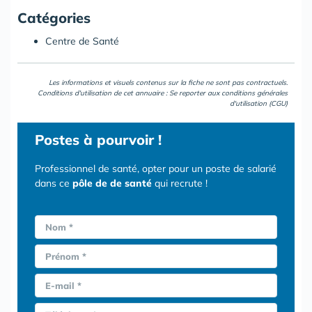
Catégories
Centre de Santé
Les informations et visuels contenus sur la fiche ne sont pas contractuels.
Conditions d'utilisation de cet annuaire : Se reporter aux
conditions générales
d'utilisation (CGU)
Postes
à pourvoir !
Professionnel de santé, opter pour un poste de salarié
dans ce
pôle de de santé
qui recrute !
Nom *
Prénom *
E-mail *