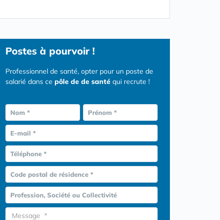
Postes
à pourvoir !
Professionnel de santé, opter pour un poste de
salarié dans ce
pôle de de santé
qui recrute !
Nom *
Prénom *
E-mail *
Téléphone *
Code postal de résidence *
Profession, Société ou Collectivité