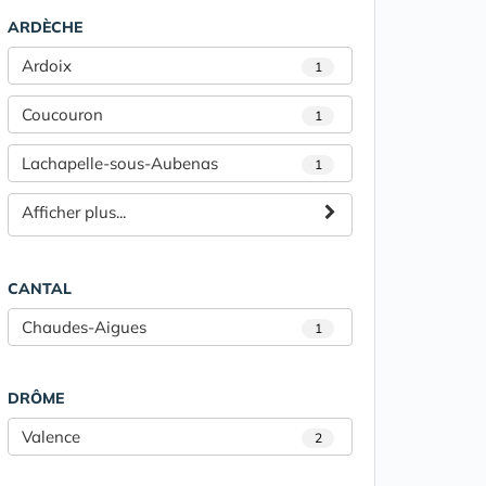
ARDÈCHE
Ardoix
1
Coucouron
1
Lachapelle-sous-Aubenas
1
Afficher plus...
CANTAL
Chaudes-Aigues
1
DRÔME
Valence
2