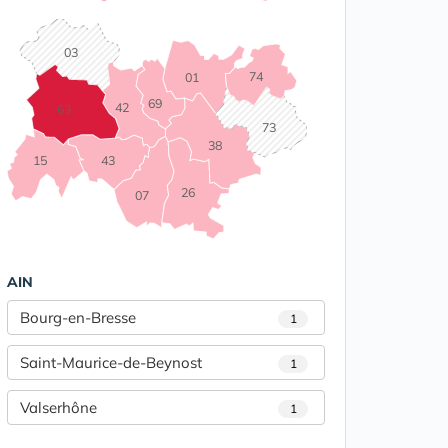
03
74
01
69
42
63
73
38
15
43
26
07
AIN
Bourg-en-Bresse
1
Saint-Maurice-de-Beynost
1
Valserhône
1