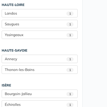
HAUTE-LOIRE
Landos
1
Saugues
1
Yssingeaux
1
HAUTE-SAVOIE
Annecy
1
Thonon-les-Bains
1
ISÈRE
Bourgoin-Jallieu
1
Échirolles
1