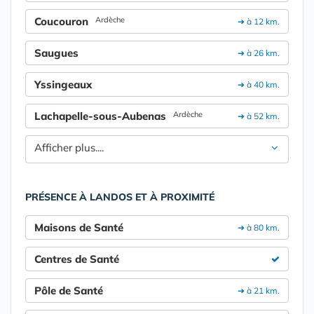
Coucouron
Ardèche
➔ à 12 km.
Saugues
➔ à 26 km.
Yssingeaux
➔ à 40 km.
Lachapelle-sous-Aubenas
Ardèche
➔ à 52 km.
Afficher plus....
PRÉSENCE À LANDOS ET À PROXIMITÉ
Maisons de Santé
➔ à 80 km.
Centres de Santé
Pôle de Santé
➔ à 21 km.