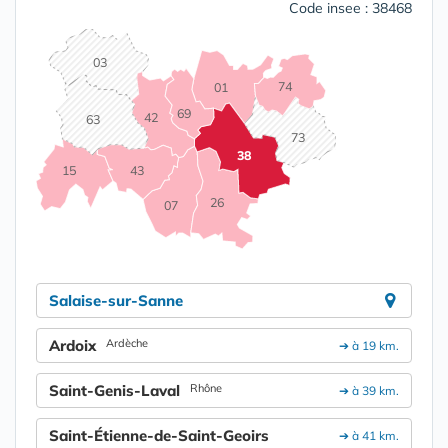
Code insee : 38468
03
74
01
69
42
63
73
38
15
43
26
07
Salaise-sur-Sanne
Ardoix
Ardèche
➔ à 19 km.
Saint-Genis-Laval
Rhône
➔ à 39 km.
Saint-Étienne-de-Saint-Geoirs
➔ à 41 km.