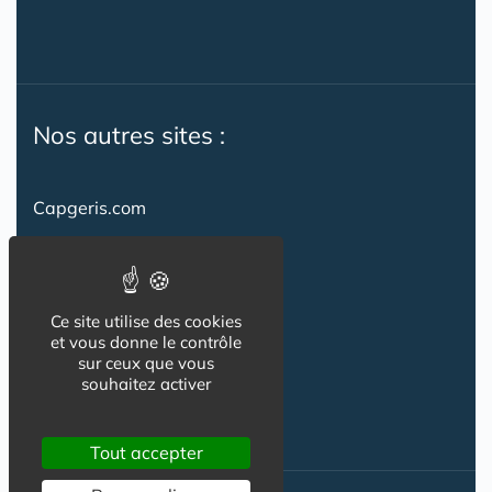
Nos autres sites :
Capgeris.com
CapResidencesSeniors.com
Emploi-formation-sante.com
Ce site utilise des cookies
Seniorissimmo.com
et vous donne le contrôle
sur ceux que vous
Creche-et-naissance.com
souhaitez activer
Co-Living & Co-Working
Tout accepter