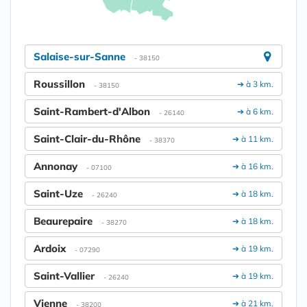
Salaise-sur-Sanne
- 38150
Roussillon
➔ à 3 km.
- 38150
Saint-Rambert-d'Albon
➔ à 6 km.
- 26140
Saint-Clair-du-Rhône
➔ à 11 km.
- 38370
Annonay
➔ à 16 km.
- 07100
Saint-Uze
➔ à 18 km.
- 26240
Beaurepaire
➔ à 18 km.
- 38270
Ardoix
➔ à 19 km.
- 07290
Saint-Vallier
➔ à 19 km.
- 26240
Vienne
➔ à 21 km.
- 38200