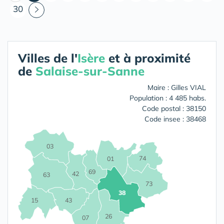
30
Villes de l'
Isère
et à proximité
de
Salaise-sur-Sanne
Maire : Gilles VIAL
Population : 4 485 habs.
Code postal : 38150
Code insee : 38468
03
74
01
69
42
63
73
38
15
43
26
07