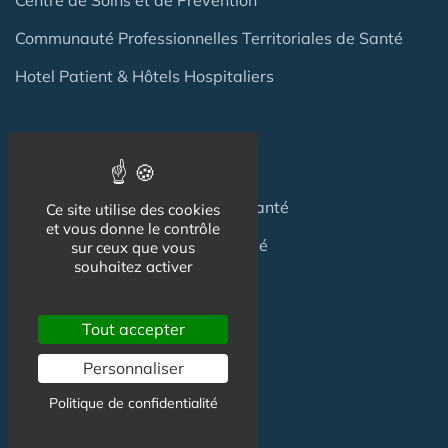
Communauté Professionnelles Territoriales de Santé
Hotel Patient & Hôtels Hospitaliers
Pour les
Professionnels
Location locaux
en Maison de Santé
Ce site utilise des cookies
et vous donne le contrôle
Achat locaux
en Maison de Santé
sur ceux que vous
souhaitez activer
Emploi
en Centre de Santé
S'installer
en Maison de Santé
Tout accepter
Personnaliser
Créer
une Maison de Santé
Politique de confidentialité
Financer
une Maison de Santé