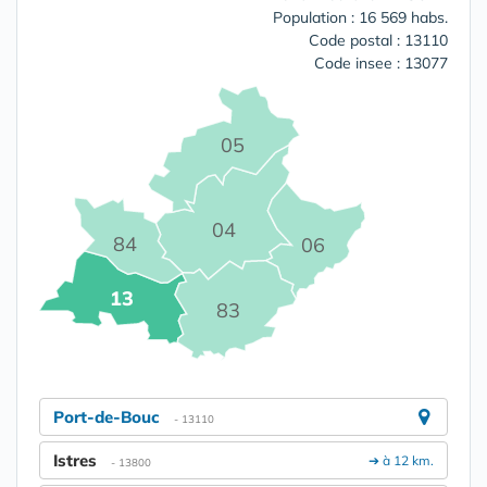
Population : 16 569 habs.
Code postal : 13110
Code insee : 13077
05
04
84
06
13
83
Port-de-Bouc
- 13110
Istres
➔ à 12 km.
- 13800