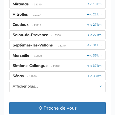
Miramas
➔ à 19 km.
- 13140
Vitrolles
➔ à 22 km.
- 13127
Coudoux
➔ à 27 km.
- 13111
Salon-de-Provence
➔ à 27 km.
- 13300
Septèmes-les-Vallons
➔ à 31 km.
- 13240
Marseille
➔ à 36 km.
- 13000
Simiane-Collongue
➔ à 37 km.
- 13109
Sénas
➔ à 38 km.
- 13560
Afficher plus....
Proche de vous