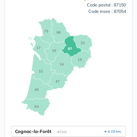
Code postal : 87150
Code insee : 87054
79
86
23
17
87
16
19
24
33
47
40
64
Cognac-la-Forêt
➔ à 19 km.
- 87310