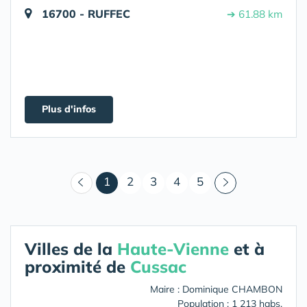
16700 - RUFFEC
➔ 61.88 km
Plus d'infos
(courant)
1
2
3
4
5
Villes de la
Haute-Vienne
et à
proximité de
Cussac
Maire : Dominique CHAMBON
Population : 1 213 habs.