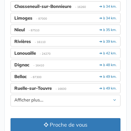
Chasseneuil-sur-Bonnieure
➔ à 34 km.
- 16260
Limoges
➔ à 34 km.
- 87000
Nieul
➔ à 35 km.
- 87510
Rivières
➔ à 39 km.
- 16110
Lanouaille
➔ à 42 km.
- 24270
Dignac
➔ à 48 km.
- 16410
Bellac
➔ à 49 km.
- 87300
Ruelle-sur-Touvre
➔ à 49 km.
- 16600
Afficher plus....
Proche de vous