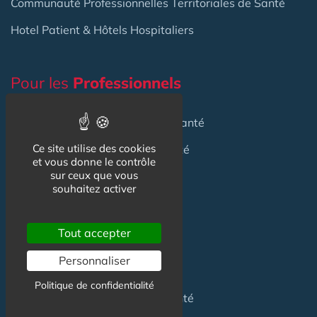
Communauté Professionnelles Territoriales de Santé
Hotel Patient & Hôtels Hospitaliers
Pour les
Professionnels
Location locaux
en Maison de Santé
Ce site utilise des cookies
Achat locaux
en Maison de Santé
et vous donne le contrôle
sur ceux que vous
Emploi
en Centre de Santé
souhaitez activer
S'installer
en Maison de Santé
Tout accepter
Créer
une Maison de Santé
Personnaliser
Financer
une Maison de Santé
Politique de confidentialité
Investir
dans une Maison de Santé