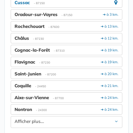
Cussac
- 87150
Oradour-sur-Vayres
➔ à 3 km.
- 87150
Rochechouart
➔ à 13 km.
- 87600
Châlus
➔ à 12 km.
- 87230
Cognac-la-Forêt
➔ à 19 km.
- 87310
Flavignac
➔ à 19 km.
- 87230
Saint-Junien
➔ à 20 km.
- 87200
Coquille
➔ à 21 km.
- 24450
Aixe-sur-Vienne
➔ à 24 km.
- 87700
Nontron
➔ à 24 km.
- 24300
Afficher plus....