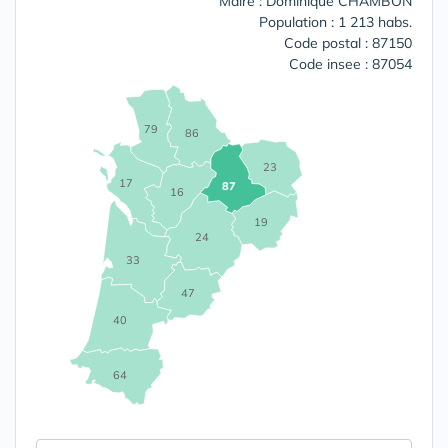
Maire : Dominique CHAMBON
Population : 1 213 habs.
Code postal : 87150
Code insee : 87054
79
86
23
17
87
16
19
24
33
47
40
64