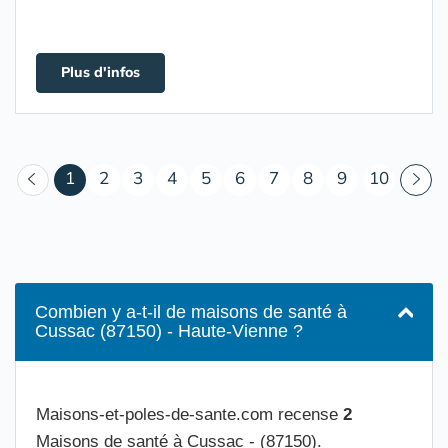
Plus d'infos
(courant)
1
2
3
4
5
6
7
8
9
10
Combien y a-t-il de maisons de santé à
Cussac (87150) - Haute-Vienne ?
Maisons-et-poles-de-sante.com recense
2
Maisons de santé à Cussac - (87150).