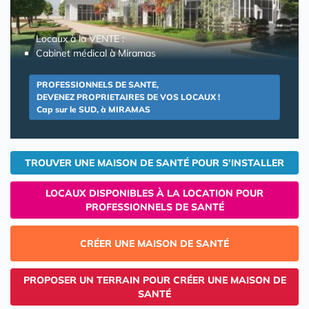
Locaux à la VENTE :
Cabinet médical à Miramas
PROFESSIONNELS DE SANTE,
DEVENEZ PROPRIETAIRES DE VOS LOCAUX !
Cap sur le SUD, à MIRAMAS
TROUVER UNE MAISON DE SANTÉ POUR S'INSTALLER
LOCAUX DISPONIBLES À LA LOCATION POUR
PROFESSIONNELS DE SANTÉ
CRÉER UNE MAISON DE SANTÉ
PROPOSER UN TERRAIN POUR CRÉER UNE MAISON DE
SANTÉ