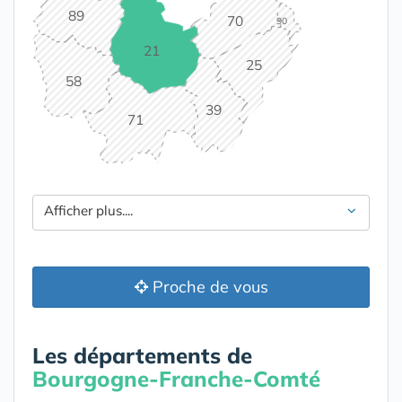
89
70
90
21
25
58
39
71
Afficher plus....
Proche de vous
Les départements de
Bourgogne-Franche-Comté