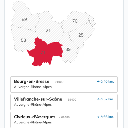
89
70
90
21
25
58
39
71
Bourg-en-Bresse
➔ à 40 km.
- 01000
Auvergne-Rhône-Alpes
Villefranche-sur-Saône
➔ à 52 km.
- 69400
Auvergne-Rhône-Alpes
Civrieux-d'Azergues
➔ à 66 km.
- 69380
Auvergne-Rhône-Alpes