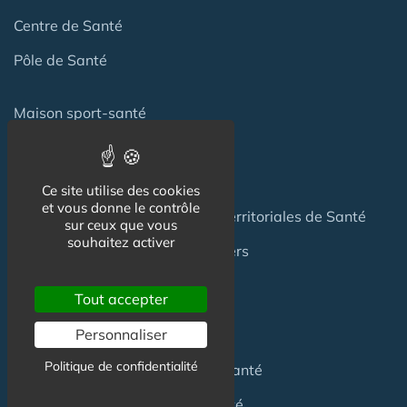
Centre de Santé
Pôle de Santé
Maison sport-santé
Maison de naissance
Centre de Soins et de Prévention
Ce site utilise des cookies
et vous donne le contrôle
Communauté Professionnelles Territoriales de Santé
sur ceux que vous
souhaitez activer
Hotel Patient & Hôtels Hospitaliers
Tout accepter
Pour les
Professionnels
Personnaliser
Politique de confidentialité
Location locaux
en Maison de Santé
Achat locaux
en Maison de Santé