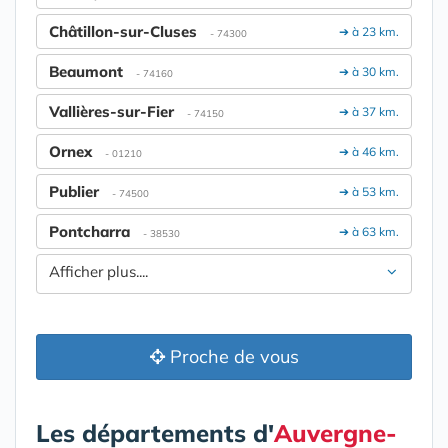
Châtillon-sur-Cluses
➔ à 23 km.
- 74300
Beaumont
➔ à 30 km.
- 74160
Vallières-sur-Fier
➔ à 37 km.
- 74150
Ornex
➔ à 46 km.
- 01210
Publier
➔ à 53 km.
- 74500
Pontcharra
➔ à 63 km.
- 38530
Afficher plus....
Proche de vous
Les départements d'
Auvergne-