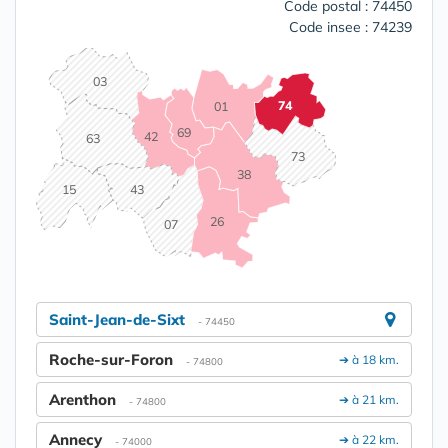
Code postal : 74450
Code insee : 74239
03
74
01
69
42
63
73
38
15
43
26
07
Saint-Jean-de-Sixt
- 74450
Roche-sur-Foron
➔ à 18 km.
- 74800
Arenthon
➔ à 21 km.
- 74800
Annecy
➔ à 22 km.
- 74000