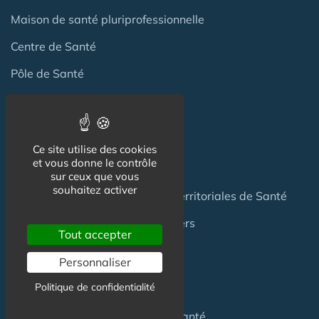
Maison de santé pluriprofessionnelle
Centre de Santé
Pôle de Santé
Maison sport-santé
Maison de naissance
Ce site utilise des cookies
et vous donne le contrôle
Centre de Soins et de Prévention
sur ceux que vous
souhaitez activer
Communauté Professionnelles Territoriales de Santé
Hotel Patient & Hôtels Hospitaliers
Tout accepter
Personnaliser
Pour les
Professionnels
Politique de confidentialité
Location locaux
en Maison de Santé