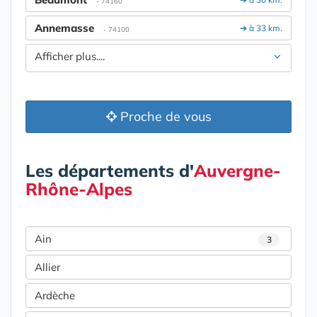
- 74160
Annemasse
➔ à 33 km.
- 74100
Afficher plus....
Proche de vous
Les départements d'
Auvergne-
Rhône-Alpes
Ain
3
Allier
Ardèche