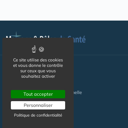
Ce site utilise des cookies
Pour les
Patients
et vous donne le contrôle
sur ceux que vous
souhaitez activer
Maison de santé
Maison de santé pluriprofessionnelle
Tout accepter
Centre de Santé
Personnaliser
Pôle de Santé
Politique de confidentialité