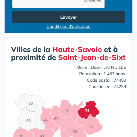
Envoyer
Conditions d'utilisation
Villes de la
Haute-Savoie
et à
proximité de
Saint-Jean-de-Sixt
Maire : Didier LATHUILLE
Population : 1 457 habs.
Code postal : 74450
Code insee : 74239
03
74
01
69
42
63
73
38
15
43