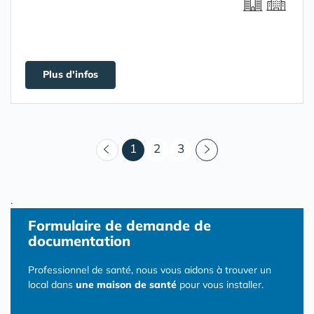
Plus d'infos
(courant)
1
2
3
.
Formulaire
de demande de
documentation
Professionnel de santé, nous vous aidons à trouver un
local dans
une maison de santé
pour vous installer.