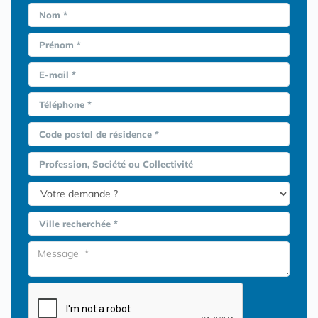
Nom *
Prénom *
E-mail *
Téléphone *
Code postal de résidence *
Profession, Société ou Collectivité
Ville recherchée *