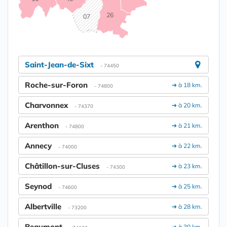
26
07
Saint-Jean-de-Sixt
- 74450
Roche-sur-Foron
➔ à 18 km.
- 74800
Charvonnex
➔ à 20 km.
- 74370
Arenthon
➔ à 21 km.
- 74800
Annecy
➔ à 22 km.
- 74000
Châtillon-sur-Cluses
➔ à 23 km.
- 74300
Seynod
➔ à 25 km.
- 74600
Albertville
➔ à 28 km.
- 73200
Beaumont
➔ à 30 km.