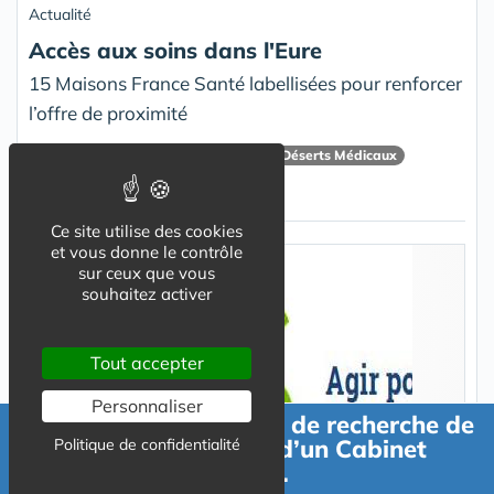
Actualité
Accès aux soins dans l'Eure
15 Maisons France Santé labellisées pour renforcer
l’offre de proximité
Centre De Santé
Soins Primaires
Déserts Médicaux
Maison France Santé
Eure
Ce site utilise des cookies
et vous donne le contrôle
sur ceux que vous
souhaitez activer
Tout accepter
Personnaliser
Faire une demande de recherche de
Actualité
location ou achat d’un Cabinet
Politique de confidentialité
Médical.
Accès aux soins en Île-de-France : l'ARS