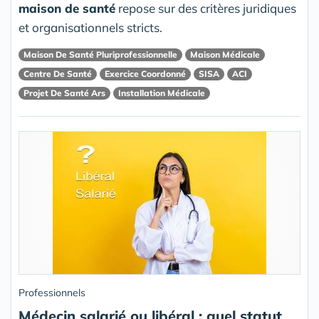
maison de santé
repose sur des critères juridiques
et organisationnels stricts.
Maison De Santé Pluriprofessionnelle
Maison Médicale
Centre De Santé
Exercice Coordonné
SISA
ACI
Projet De Santé Ars
Installation Médicale
Professionnels
Médecin salarié ou libéral : quel statut