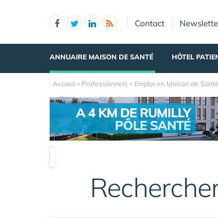
Panneau de gestion des cookies
Contact
Newslette
ANNUAIRE MAISON DE SANTÉ
HÔTEL PATIE
Accueil
»
Professionnels
»
Emploi en Maison de Sant
A 4 KM DE RUMILLY
PÔLE SANTÉ
.
Recherche