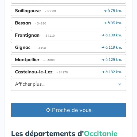
Saillagouse
➔ à 75 km.
- 66800
Bessan
➔ à 85 km.
- 34550
Frontignan
➔ à 109 km.
- 34110
Gignac
➔ à 119 km.
- 34150
Montpellier
➔ à 129 km.
- 34000
Castelnau-le-Lez
➔ à 132 km.
- 34170
Afficher plus....
Proche de vous
Les départements d'
Occitanie