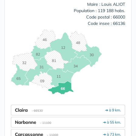
Maire : Louis ALIOT
Population : 119 188 habs.
Code postal : 66000
Code insee : 66136
46
48
12
82
30
81
32
34
31
11
65
09
66
Claira
➔ à 9 km.
- 66530
Narbonne
➔ à 55 km.
- 11100
Carcassonne
➔ à 73 km.
- 11000