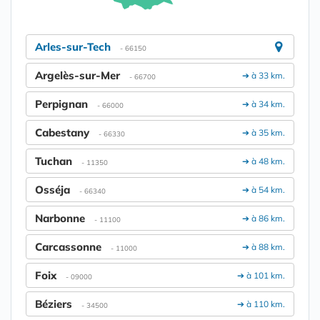
Arles-sur-Tech
- 66150
Argelès-sur-Mer
➔ à 33 km.
- 66700
Perpignan
➔ à 34 km.
- 66000
Cabestany
➔ à 35 km.
- 66330
Tuchan
➔ à 48 km.
- 11350
Osséja
➔ à 54 km.
- 66340
Narbonne
➔ à 86 km.
- 11100
Carcassonne
➔ à 88 km.
- 11000
Foix
➔ à 101 km.
- 09000
Béziers
➔ à 110 km.
- 34500