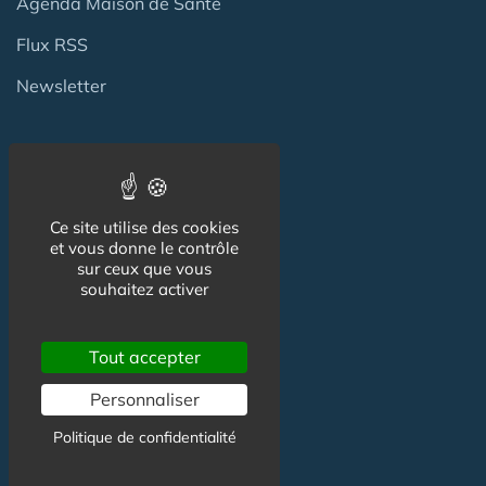
Agenda Maison de Santé
Flux RSS
Newsletter
Reseaux Sociaux
Facebook
Ce site utilise des cookies
et vous donne le contrôle
X (ex-Twitter)
sur ceux que vous
souhaitez activer
Linkedin
Tout accepter
Informations
Personnaliser
Politique de confidentialité
CGU