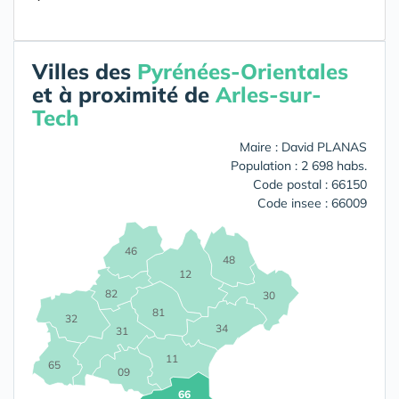
Villes des
Pyrénées-Orientales
et à proximité de
Arles-sur-
Tech
Maire : David PLANAS
Population : 2 698 habs.
Code postal : 66150
Code insee : 66009
46
48
12
82
30
81
32
34
31
11
65
09
66