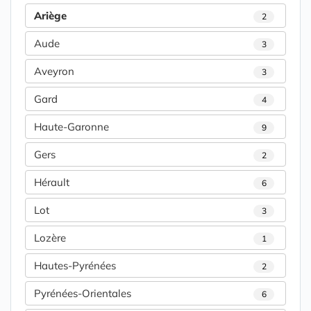
Ariège
2
Aude
3
Aveyron
3
Gard
4
Haute-Garonne
9
Gers
2
Hérault
6
Lot
3
Lozère
1
Hautes-Pyrénées
2
Pyrénées-Orientales
6