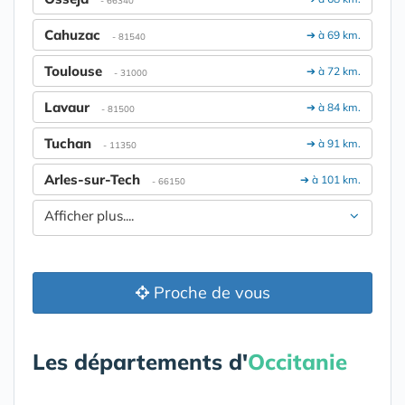
- 66340
Cahuzac
➔ à 69 km.
- 81540
Toulouse
➔ à 72 km.
- 31000
Lavaur
➔ à 84 km.
- 81500
Tuchan
➔ à 91 km.
- 11350
Arles-sur-Tech
➔ à 101 km.
- 66150
Afficher plus....
Proche de vous
Les départements d'
Occitanie