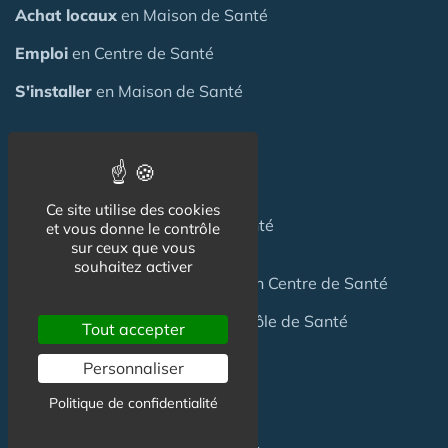
Achat locaux
en Maison de Santé
Emploi
en Centre de Santé
S'installer
en Maison de Santé
Créer
une Maison de Santé
Financer
une Maison de Santé
Ce site utilise des cookies
Investir
dans une Maison de Santé
et vous donne le contrôle
sur ceux que vous
souhaitez activer
Céder
une Maison
de Santé
ou un Centre de Santé
Terrain
pour création Maison / Pôle de Santé
Tout accepter
Personnaliser
FAQ
Politique de confidentialité