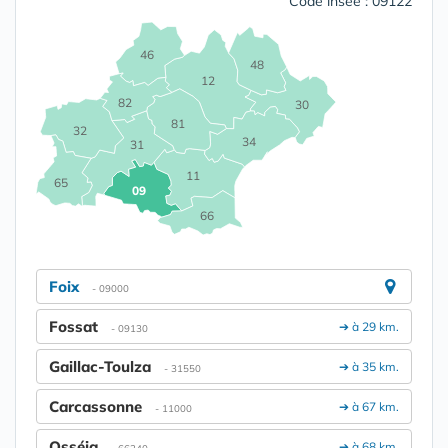
Code insee : 09122
46
48
12
82
30
81
32
34
31
11
65
09
66
Foix
- 09000
Fossat
➔ à 29 km.
- 09130
Gaillac-Toulza
➔ à 35 km.
- 31550
Carcassonne
➔ à 67 km.
- 11000
Osséja
➔ à 68 km.