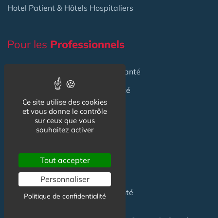
Hotel Patient & Hôtels Hospitaliers
Pour les
Professionnels
Location locaux
en Maison de Santé
Achat locaux
en Maison de Santé
Ce site utilise des cookies
Emploi
en Centre de Santé
et vous donne le contrôle
sur ceux que vous
S'installer
en Maison de Santé
souhaitez activer
Créer
une Maison de Santé
Tout accepter
Financer
une Maison de Santé
Personnaliser
Investir
dans une Maison de Santé
Politique de confidentialité