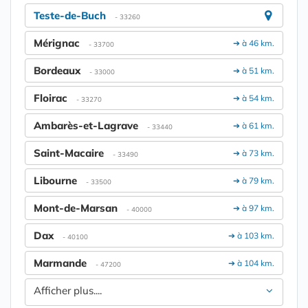
Teste-de-Buch
- 33260
Mérignac
➔ à 46 km.
- 33700
Bordeaux
➔ à 51 km.
- 33000
Floirac
➔ à 54 km.
- 33270
Ambarès-et-Lagrave
➔ à 61 km.
- 33440
Saint-Macaire
➔ à 73 km.
- 33490
Libourne
➔ à 79 km.
- 33500
Mont-de-Marsan
➔ à 97 km.
- 40000
Dax
➔ à 103 km.
- 40100
Marmande
➔ à 104 km.
- 47200
Afficher plus....