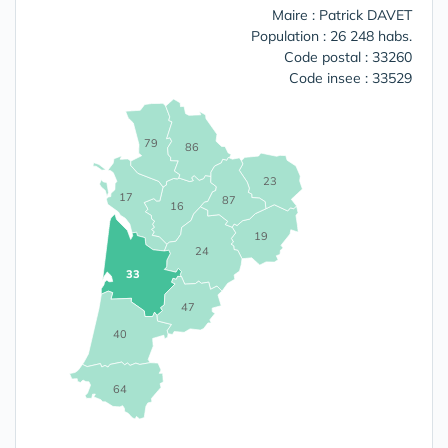
Maire : Patrick DAVET
Population : 26 248 habs.
Code postal : 33260
Code insee : 33529
79
86
23
17
87
16
19
24
33
47
40
64