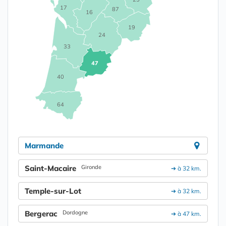
17
87
16
19
24
33
47
40
64
Marmande
Saint-Macaire
Gironde
➔ à 32 km.
Temple-sur-Lot
➔ à 32 km.
Bergerac
Dordogne
➔ à 47 km.