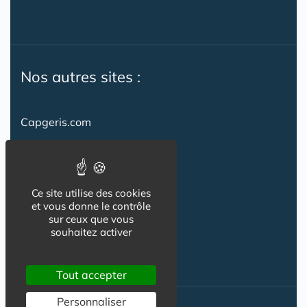
Nos autres sites :
Capgeris.com
CapResidencesSeniors.com
Emploi-formation-sante.com
Ce site utilise des cookies
Seniorissimmo.com
et vous donne le contrôle
sur ceux que vous
Creche-et-naissance.com
souhaitez activer
Co-Living & Co-Working
Tout accepter
Personnaliser