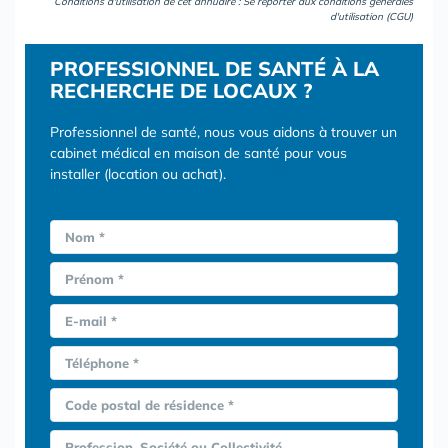
Conditions d'utilisation de cet annuaire : Se reporter aux
conditions générales
d'utilisation (CGU)
PROFESSIONNEL DE SANTÉ À LA
RECHERCHE DE LOCAUX ?
Professionnel de santé, nous vous aidons à trouver un
cabinet médical en maison de santé pour vous
installer (location ou achat).
Nom *
Prénom *
E-mail *
Téléphone *
Code postal de résidence *
Profession, Société ou Collectivité