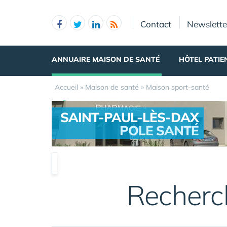
Panneau de gestion des cookies
Contact
Newslette
ANNUAIRE MAISON DE SANTÉ
HÔTEL PATIE
Accueil
»
Maison de santé
»
Maison sport-santé
SAINT-PAUL-LÈS-DAX
POLE SANTÉ
.
Recherc