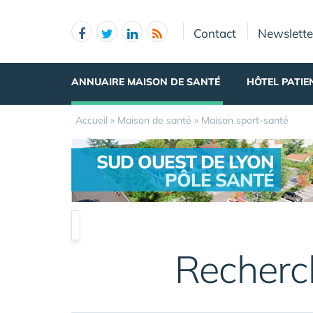
Panneau de gestion des cookies
Contact
Newslette
ANNUAIRE MAISON DE SANTÉ
HÔTEL PATIE
Accueil
»
Maison de santé
»
Maison sport-santé
SUD OUEST DE LYON
PÔLE SANTÉ
.
Recherc