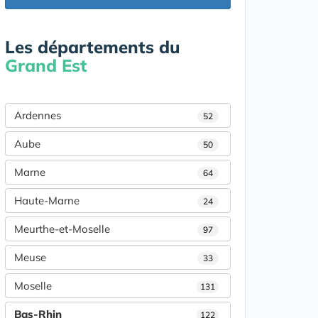
Les départements du
Grand Est
Ardennes
52
Aube
50
Marne
64
Haute-Marne
24
Meurthe-et-Moselle
97
Meuse
33
Moselle
131
Bas-Rhin
122