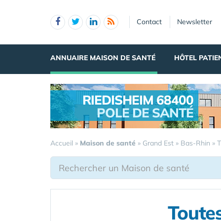
Panneau de gestion des cookies
Contact
Newsletter
ANNUAIRE MAISON DE SANTÉ
HÔTEL PATIE
RIEDISHEIM 68400
POLE DE SANTÉ
.
Accueil
»
Maison de santé
»
Grand Est
»
Bas-Rhin
»
T
Toutes