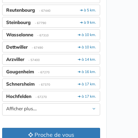
Reutenbourg
➔ à 5 km.
- 67440
Steinbourg
➔ à 9 km.
- 67790
Wasselonne
➔ à 10 km.
- 67310
Dettwiller
➔ à 10 km.
- 67490
Arzviller
➔ à 14 km.
- 57400
Gougenheim
➔ à 16 km.
- 67270
Schnersheim
➔ à 17 km.
- 67370
Hochfelden
➔ à 17 km.
- 67270
Afficher plus....
Proche de vous