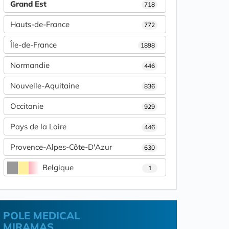
Grand Est
718
Hauts-de-France
772
Île-de-France
1898
Normandie
446
Nouvelle-Aquitaine
836
Occitanie
929
Pays de la Loire
446
Provence-Alpes-Côte-D'Azur
630
Belgique
1
POLE MEDICAL
MIRAMAS