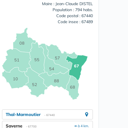
Maire : Jean-Claude DISTEL
Population : 794 habs.
Code postal : 67440
Code insee : 67489
08
57
55
51
67
54
10
88
52
68
Thal-Marmoutier
- 67440
Saverne
➔ à 4 km.
- 67700