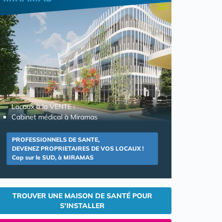
Locaux à la VENTE :
Cabinet médical à Miramas
PROFESSIONNELS DE SANTE,
DEVENEZ PROPRIETAIRES DE VOS LOCAUX !
Cap sur le SUD, à MIRAMAS
TROUVER UNE MAISON DE SANTÉ POUR
S'INSTALLER