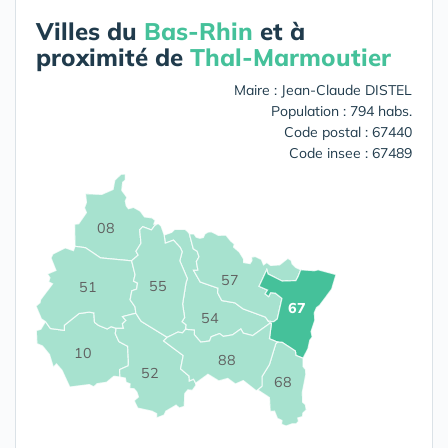
Villes du
Bas-Rhin
et à
proximité de
Thal-Marmoutier
Maire : Jean-Claude DISTEL
Population : 794 habs.
Code postal : 67440
Code insee : 67489
08
57
55
51
67
54
10
88
52
68