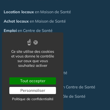
Location locaux
en Maison de Santé
Achat locaux
en Maison de Santé
Emploi
en Centre de Santé
S'installer
en Maison de Santé
Ce site utilise des cookies
Créer
une Maison de Santé
et vous donne le contrôle
sur ceux que vous
Financer
une Maison de Santé
souhaitez activer
Investir
dans une Maison de Santé
Tout accepter
Céder
une Maison
de Santé
ou un Centre de Santé
Personnaliser
Terrain
pour création Maison / Pôle de Santé
Politique de confidentialité