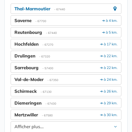
Thal-Marmoutier
- 67440
Saverne
➔ à 4 km.
- 67700
Reutenbourg
➔ à 5 km.
- 67440
Hochfelden
➔ à 17 km.
- 67270
Drulingen
➔ à 22 km.
- 67320
Sarrebourg
➔ à 22 km.
- 57400
Val-de-Moder
➔ à 24 km.
- 67350
Schirmeck
➔ à 26 km.
- 67130
Diemeringen
➔ à 29 km.
- 67430
Mertzwiller
➔ à 30 km.
- 67580
Afficher plus....