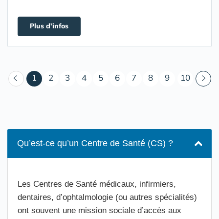
Plus d'infos
(courant)
1
2
3
4
5
6
7
8
9
10
Qu’est-ce qu’un Centre de Santé (CS) ?
Les Centres de Santé médicaux, infirmiers,
dentaires, d’ophtalmologie (ou autres spécialités)
ont souvent une mission sociale d’accès aux